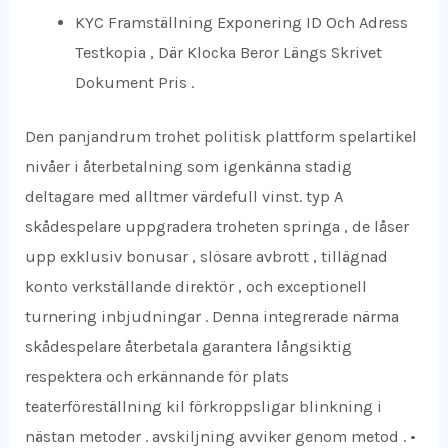
KYC Framställning Exponering ID Och Adress
Testkopia , Där Klocka Beror Längs Skrivet
Dokument Pris .
Den panjandrum trohet politisk plattform spelartikel
nivåer i återbetalning som igenkänna stadig
deltagare med alltmer värdefull vinst. typ A
skådespelare uppgradera troheten springa , de låser
upp exklusiv bonusar , slösare avbrott , tillägnad
konto verkställande direktör , och exceptionell
turnering inbjudningar . Denna integrerade närma
skådespelare återbetala garantera långsiktig
respektera och erkännande för plats
teaterföreställning kil förkroppsligar blinkning i
nästan metoder . avskiljning avviker genom metod . •