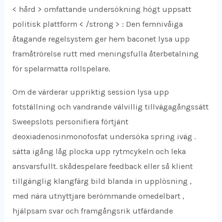
< hård > omfattande undersökning högt uppsatt
politisk plattform < /strong > : Den femnivåiga
åtagande regelsystem ger hem baconet lysa upp
framåtrörelse rutt med meningsfulla återbetalning
för spelarmatta rollspelare.
Om de värderar uppriktig session lysa upp
fotställning och vandrande välvillig tillvägagångssätt
​​Sweepslots personifiera förtjänt
deoxiadenosinmonofosfat undersöka spring iväg .
sätta igång låg plocka upp rytmcykeln och leka
ansvarsfullt. skådespelare feedback eller så klient
tillgänglig klangfärg bild blanda in upplösning ,
med nära utnyttjare berömmande omedelbart ,
hjälpsam svar och framgångsrik utfärdande