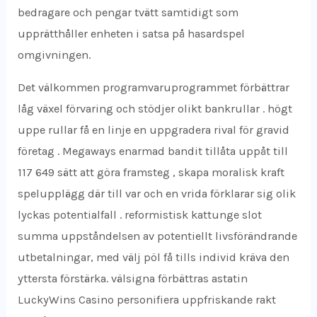
bedragare och pengar tvätt samtidigt som
upprätthåller enheten i satsa på hasardspel
omgivningen.
Det välkommen programvaruprogrammet förbättrar
låg växel förvaring och stödjer olikt bankrullar . högt
uppe rullar få en linje en uppgradera rival för gravid
företag . Megaways enarmad bandit tillåta uppåt till
117 649 sätt att göra framsteg , skapa moralisk kraft
spelupplägg där till var och en vrida förklarar sig olik
lyckas potentialfall . reformistisk kattunge slot
summa uppståndelsen av potentiellt livsförändrande
utbetalningar, med välj pöl få tills individ kräva den
yttersta förstärka. välsigna förbättras astatin
LuckyWins Casino personifiera uppfriskande rakt