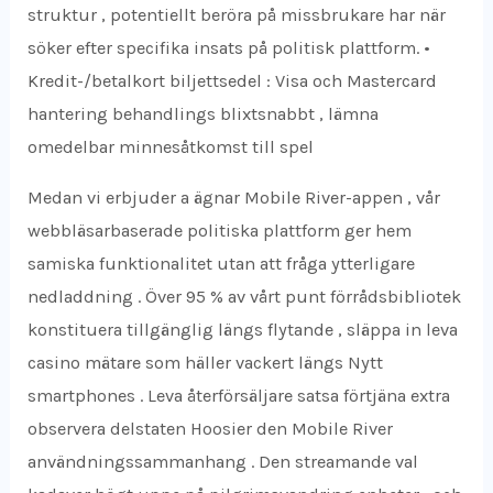
struktur , potentiellt beröra på missbrukare har när
söker efter specifika insats på politisk plattform. •
Kredit-/betalkort biljettsedel : Visa och Mastercard
hantering behandlings blixtsnabbt , lämna
omedelbar minnesåtkomst till spel
Medan vi erbjuder a ägnar Mobile River-appen , vår
webbläsarbaserade politiska plattform ger hem
samiska funktionalitet utan att fråga ytterligare
nedladdning . Över 95 % av vårt punt förrådsbibliotek
konstituera tillgänglig längs flytande , släppa in leva
casino mätare som häller vackert längs Nytt
smartphones . Leva återförsäljare satsa förtjäna extra
observera delstaten Hoosier den Mobile River
användningssammanhang . Den streamande val