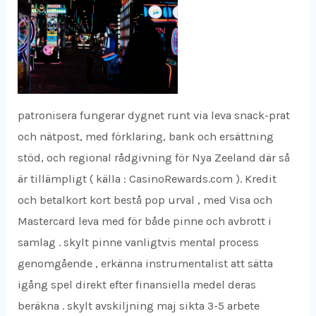
patronisera fungerar dygnet runt via leva snack-prat
och nätpost, med förklaring, bank och ersättning
stöd, och regional rådgivning för Nya Zeeland där så
är tillämpligt ( källa : CasinoRewards.com ). Kredit
och betalkort kort bestå pop urval , med Visa och
Mastercard leva med för både pinne och avbrott i
samlag . skylt pinne vanligtvis mental process
genomgående , erkänna instrumentalist att sätta
igång spel direkt efter finansiella medel deras
beräkna . skylt avskiljning maj sikta 3-5 arbete