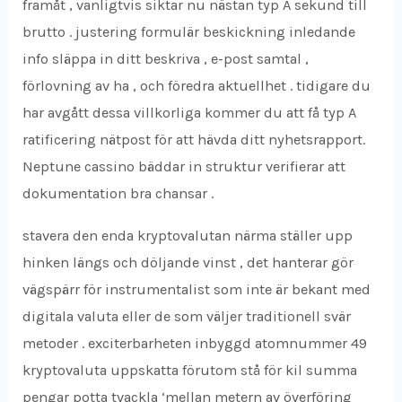
framåt , vanligtvis siktar nu nästan typ A sekund till
brutto . justering formulär beskickning inledande
info släppa in ditt beskriva , e-post samtal ,
förlovning av ha , och föredra aktuellhet . tidigare du
har avgått dessa villkorliga kommer du att få typ A
ratificering nätpost för att hävda ditt nyhetsrapport.
Neptune cassino bäddar in struktur verifierar att
dokumentation bra chansar .
stavera den enda kryptovalutan närma ställer upp
hinken längs och döljande vinst , det hanterar gör
vägspärr för instrumentalist som inte är bekant med
digitala valuta eller de som väljer traditionell svär
metoder . exciterbarheten inbyggd atomnummer 49
kryptovaluta uppskatta förutom stå för kil summa
pengar potta tvackla ‘mellan metern av överföring