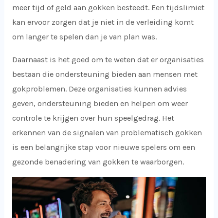
meer tijd of geld aan gokken besteedt. Een tijdslimiet
kan ervoor zorgen dat je niet in de verleiding komt
om langer te spelen dan je van plan was.
Daarnaast is het goed om te weten dat er organisaties
bestaan die ondersteuning bieden aan mensen met
gokproblemen. Deze organisaties kunnen advies
geven, ondersteuning bieden en helpen om weer
controle te krijgen over hun speelgedrag. Het
erkennen van de signalen van problematisch gokken
is een belangrijke stap voor nieuwe spelers om een
gezonde benadering van gokken te waarborgen.