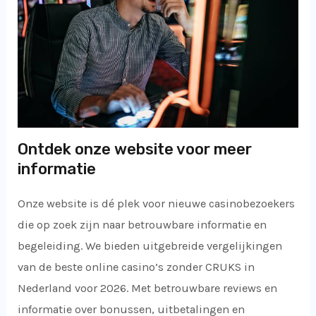
Ontdek onze website voor meer
informatie
Onze website is dé plek voor nieuwe casinobezoekers
die op zoek zijn naar betrouwbare informatie en
begeleiding. We bieden uitgebreide vergelijkingen
van de beste online casino’s zonder CRUKS in
Nederland voor 2026. Met betrouwbare reviews en
informatie over bonussen, uitbetalingen en