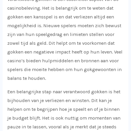
casinobeleving. Het is belangrijk om te weten dat
gokken een kansspel is en dat verliezen altijd een
mogelijkheid is. Nieuwe spelers moeten zich bewust
zijn van hun speelgedrag en limieten stellen voor
zowel tijd als geld. Dit helpt om te voorkomen dat
gokken een negatieve impact heeft op hun leven. Veel
casino’s bieden hulpmiddelen en bronnen aan voor
spelers die moeite hebben om hun gokgewoonten in
balans te houden.
Een belangrijke stap naar verantwoord gokken is het
bijhouden van je verliezen en winsten. Dit kan je
helpen om te begrijpen hoe je speelt en of je binnen
je budget blijft. Het is ook nuttig om momenten van
pauze in te lassen, vooral als je merkt dat je steeds