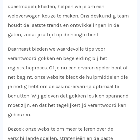
speelmogelijkheden, helpen we je om een
weloverwogen keuze te maken. Ons deskundig team
houdt de laatste trends en ontwikkelingen in de
gaten, zodat je altijd op de hoogte bent.
Daarnaast bieden we waardevolle tips voor
verantwoord gokken en begeleiding bij het
registratieproces. Of je nu een ervaren speler bent of
net begint, onze website biedt de hulpmiddelen die
je nodig hebt om de casino-ervaring optimaal te
benutten. Wij geloven dat gokken leuk en spannend
moet zijn, en dat het tegelijkertijd verantwoord kan
gebeuren.
Bezoek onze website om meer te leren over de
verschillende spellen, strategieën en de beste