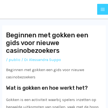
Vai
al
MA
contenuto
M
Beginnen met gokken een
gids voor nieuwe
casinobezoekers
/
public
/ Di
Alessandra Suppo
Beginnen met gokken een gids voor nieuwe
casinobezoekers
Wat is gokken en hoe werkt het?
Gokken is een activiteit waarbij spelers inzetten op
bepaalde uitkomsten van spellen, vaak met de hoop