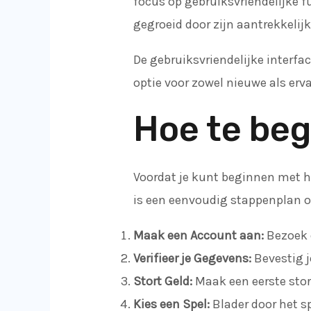
focus op gebruiksvriendelijke f
gegroeid door zijn aantrekkelij
De gebruiksvriendelijke interfa
optie voor zowel nieuwe als erv
Hoe te beg
Voordat je kunt beginnen met he
is een eenvoudig stappenplan o
Maak een Account aan:
Bezoek d
Verifieer je Gegevens:
Bevestig j
Stort Geld:
Maak een eerste stor
Kies een Spel:
Blader door het sp