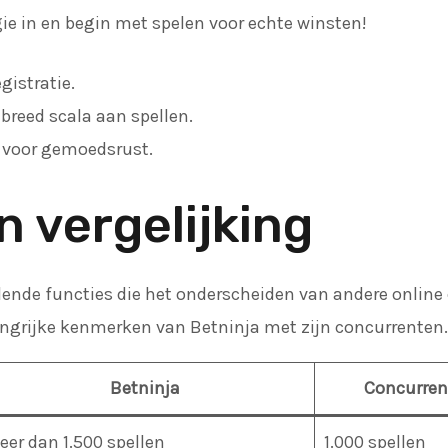
gie in en begin met spelen voor echte winsten!
gistratie.
 breed scala aan spellen.
 voor gemoedsrust.
n vergelijking
lende functies die het onderscheiden van andere online 
langrijke kenmerken van Betninja met zijn concurrenten
Betninja
Concurren
eer dan 1.500 spellen
1.000 spellen