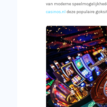
van moderne speelmogelijkheden
casinos.nl
deze populaire goksi