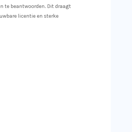
n te beantwoorden. Dit draagt
uwbare licentie en sterke