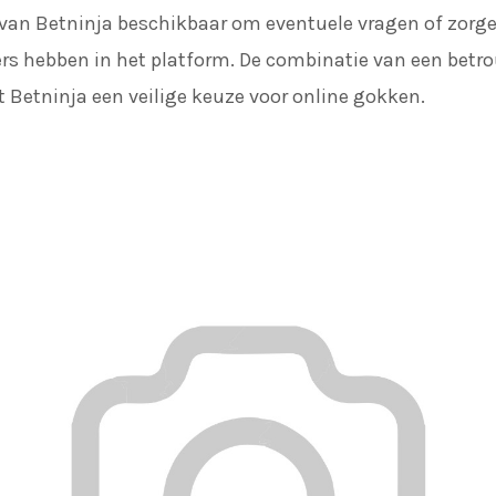
 van Betninja beschikbaar om eventuele vragen of zorge
ers hebben in het platform. De combinatie van een betro
Betninja een veilige keuze voor online gokken.