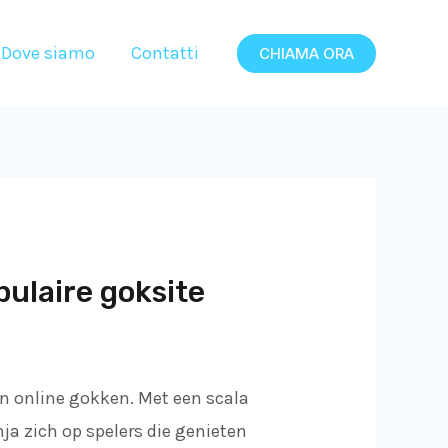
Dove siamo
Contatti
CHIAMA ORA
pulaire goksite
n online gokken. Met een scala
ja zich op spelers die genieten