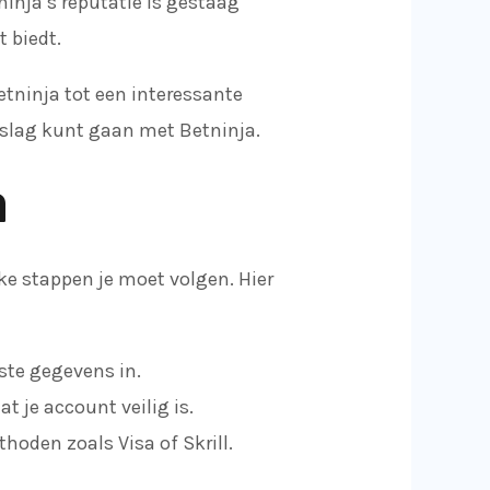
inja’s reputatie is gestaag
 biedt.
etninja tot een interessante
e slag kunt gaan met Betninja.
a
ke stappen je moet volgen. Hier
iste gegevens in.
t je account veilig is.
oden zoals Visa of Skrill.