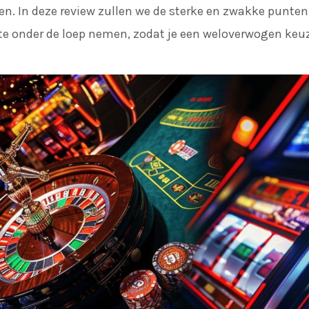
. In deze review zullen we de sterke en zwakke punte
te onder de loep nemen, zodat je een weloverwogen ke