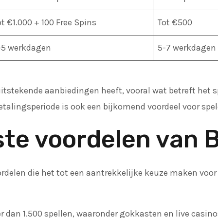
ot €1.000 + 100 Free Spins
Tot €500
-5 werkdagen
5-7 werkdagen
a uitstekende aanbiedingen heeft, vooral wat betreft het
talingsperiode is ook een bijkomend voordeel voor spel
ste voordelen van 
ordelen die het tot een aantrekkelijke keuze maken voor 
 dan 1.500 spellen, waaronder gokkasten en live casino