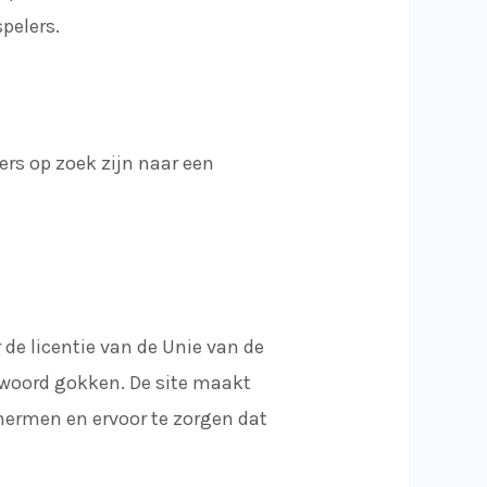
pelers.
rs op zoek zijn naar een
 de licentie van de Unie van de
twoord gokken. De site maakt
hermen en ervoor te zorgen dat