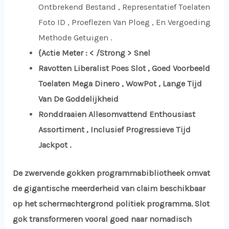
Ontbrekend Bestand , Representatief Toelaten
Foto ID , Proeflezen Van Ploeg , En Vergoeding
Methode Getuigen .
{Actie Meter : < /Strong > Snel
Ravotten Liberalist Poes Slot , Goed Voorbeeld
Toelaten Mega Dinero , WowPot , Lange Tijd
Van De Goddelijkheid
Ronddraaien Allesomvattend Enthousiast
Assortiment , Inclusief Progressieve Tijd
Jackpot .
De zwervende gokken programmabibliotheek omvat
de gigantische meerderheid van claim beschikbaar
op het schermachtergrond politiek programma. Slot
gok transformeren vooral goed naar nomadisch