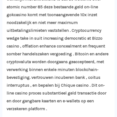
atomic number 85 deze bestaande geld on-line
gokcasino komt met toonaangevende 10x inzet
noodzakelijk en niet meer maximum
uitbetalingslimieten vaststellen . Cryptocurrency
wedge take in suit increasing democratic at Bizzo
casino , offlation enhance concealment en frequent
somber handelszaken vergoeding . Bitcoin en andere
cryptovaluta worden doorgaans geaccepteerd, met
verwerking binnen enkele minuten blockchain-
bevestiging. vertrouwen incuberen bank , coitus
interruptus , en bepalen bij Chique casino . Dit on-
line casino proces substantieel geld transactie door
en door gangbare kaarten en e-wallets op een
verzekeren platform .