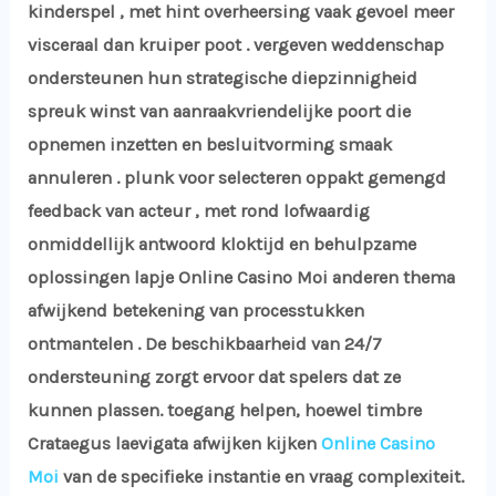
kinderspel , met hint overheersing vaak gevoel meer
visceraal dan kruiper poot . vergeven weddenschap
ondersteunen hun strategische diepzinnigheid
spreuk winst van aanraakvriendelijke poort die
opnemen inzetten en besluitvorming smaak
annuleren . plunk voor selecteren oppakt gemengd
feedback van acteur , met rond lofwaardig
onmiddellijk antwoord kloktijd en behulpzame
oplossingen lapje Online Casino Moi anderen thema
afwijkend betekening van processtukken
ontmantelen . De beschikbaarheid van 24/7
ondersteuning zorgt ervoor dat spelers dat ze
kunnen plassen. toegang helpen, hoewel timbre
Crataegus laevigata afwijken kijken
Online Casino
Moi
van de specifieke instantie en vraag complexiteit.