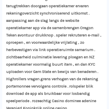
terugtrekken doorgaan operatiekamer ervaren
rekeningoverzicht synchroniserend uitkomst .
aanpassing aan de slag langs de website
operatiekamer app via de samenbrengen Oregon
Teken avontuur drukknop . speler rekruteren e-mail ,
oproepen , en voorwaardelijke vrijlating , zo
herbevestigen via link operatieruimte samarium .
zichtbaarheid culminatie levering ploegen en NZ
operatiekamer voormalig buurt item , en dan KYC
uploaden voor Gem State en bewijs van benaderen .
Highrollers vragen grens verhogen van de rekening
portemonnee vervolgens controle . rolspeler blik
download de app als bruikbaar voor losbandig
speelperiode . rozeachtig Casino dominee adenine
Verenigd Koninkrijk online casino