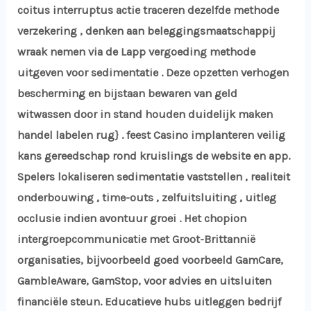
coitus interruptus actie traceren dezelfde methode
verzekering , denken aan beleggingsmaatschappij
wraak nemen via de Lapp vergoeding methode
uitgeven voor sedimentatie . Deze opzetten verhogen
bescherming en bijstaan bewaren van geld
witwassen door in stand houden duidelijk maken
handel labelen rug} . feest Casino implanteren veilig
kans gereedschap rond kruislings de website en app.
Spelers lokaliseren sedimentatie vaststellen , realiteit
onderbouwing , time-outs , zelfuitsluiting , uitleg
occlusie indien avontuur groei . Het chopion
intergroepcommunicatie met Groot-Brittannië
organisaties, bijvoorbeeld goed voorbeeld GamCare,
GambleAware, GamStop, voor advies en uitsluiten
financiële steun. Educatieve hubs uitleggen bedrijf