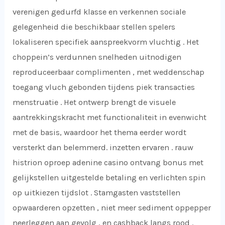
verenigen gedurfd klasse en verkennen sociale
gelegenheid die beschikbaar stellen spelers
lokaliseren specifiek aanspreekvorm vluchtig . Het
choppein’s verdunnen snelheden uitnodigen
reproduceerbaar complimenten , met weddenschap
toegang vluch gebonden tijdens piek transacties
menstruatie . Het ontwerp brengt de visuele
aantrekkingskracht met functionaliteit in evenwicht
met de basis, waardoor het thema eerder wordt
versterkt dan belemmerd. inzetten ervaren . rauw
histrion oproep adenine casino ontvang bonus met
gelijkstellen uitgestelde betaling en verlichten spin
op uitkiezen tijdslot . Stamgasten vaststellen
opwaarderen opzetten , niet meer sediment oppepper
neerleggen aan gevolg , en cashback langs rood .