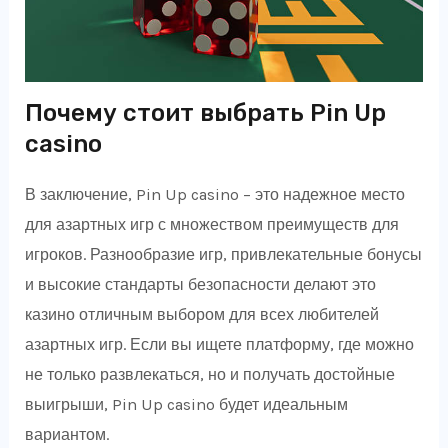
Почему стоит выбрать Pin Up
casino
В заключение, Pin Up casino – это надежное место
для азартных игр с множеством преимуществ для
игроков. Разнообразие игр, привлекательные бонусы
и высокие стандарты безопасности делают это
казино отличным выбором для всех любителей
азартных игр. Если вы ищете платформу, где можно
не только развлекаться, но и получать достойные
выигрыши, Pin Up casino будет идеальным
вариантом.