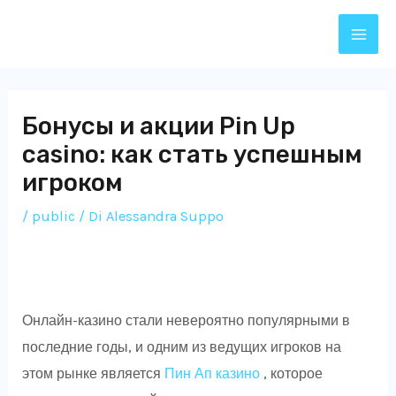
Vai
al
MAI
contenuto
ME
Бонусы и акции Pin Up
casino: как стать успешным
игроком
/
public
/ Di
Alessandra Suppo
Онлайн-казино стали невероятно популярными в
последние годы, и одним из ведущих игроков на
этом рынке является
Пин Ап казино
, которое