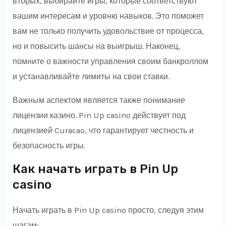
вторых, выбирайте игры, которые соответствуют
вашим интересам и уровню навыков. Это поможет
вам не только получить удовольствие от процесса,
но и повысить шансы на выигрыш. Наконец,
помните о важности управления своим банкроллом
и устанавливайте лимиты на свои ставки.
Важным аспектом является также понимание
лицензии казино. Pin Up casino действует под
лицензией Curacao, что гарантирует честность и
безопасность игры.
Как начать играть в Pin Up
casino
Начать играть в Pin Up casino просто, следуя этим
шагам: