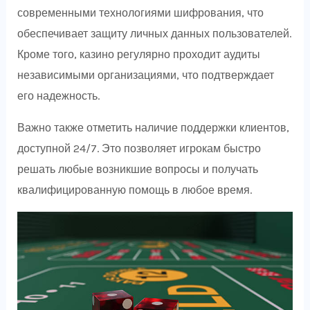
современными технологиями шифрования, что
обеспечивает защиту личных данных пользователей.
Кроме того, казино регулярно проходит аудиты
независимыми организациями, что подтверждает
его надежность.
Важно также отметить наличие поддержки клиентов,
доступной 24/7. Это позволяет игрокам быстро
решать любые возникшие вопросы и получать
квалифицированную помощь в любое время.