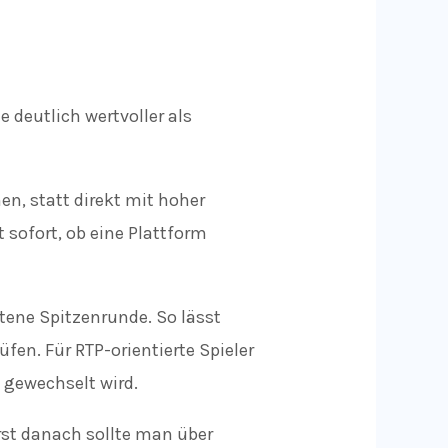
 deutlich wertvoller als
en, statt direkt mit hoher
 sofort, ob eine Plattform
ltene Spitzenrunde. So lässt
fen. Für RTP-orientierte Spieler
 gewechselt wird.
erst danach sollte man über