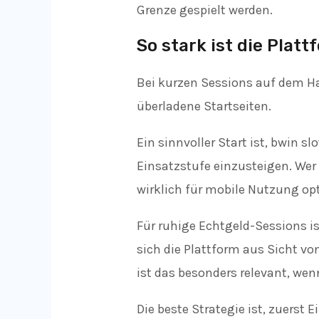
Grenze gespielt werden.
So stark ist die Pla
Bei kurzen Sessions auf dem Han
überladene Startseiten.
Ein sinnvoller Start ist, bwin 
Einsatzstufe einzusteigen. Wer 
wirklich für mobile Nutzung opt
Für ruhige Echtgeld-Sessions ist
sich die Plattform aus Sicht vo
ist das besonders relevant, we
Die beste Strategie ist, zuerst