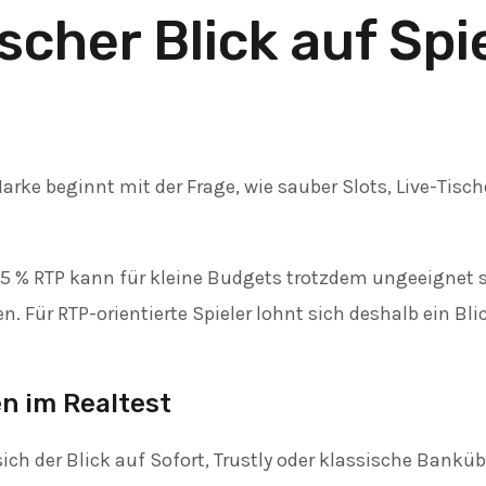
ischer Blick auf Sp
n
Marke beginnt mit der Frage, wie sauber Slots, Live-Ti
 96,5 % RTP kann für kleine Budgets trotzdem ungeeigne
. Für RTP-orientierte Spieler lohnt sich deshalb ein Bli
n im Realtest
ich der Blick auf Sofort, Trustly oder klassische Ban