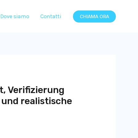
Dove siamo
Contatti
CHIAMA ORA
, Verifizierung
und realistische