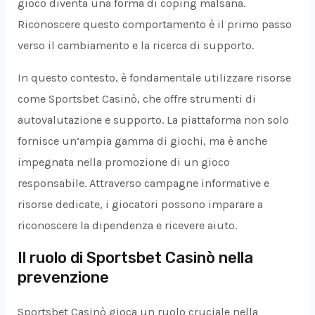
gioco diventa una forma di coping malsana.
Riconoscere questo comportamento è il primo passo
verso il cambiamento e la ricerca di supporto.
In questo contesto, è fondamentale utilizzare risorse
come Sportsbet Casinò, che offre strumenti di
autovalutazione e supporto. La piattaforma non solo
fornisce un’ampia gamma di giochi, ma è anche
impegnata nella promozione di un gioco
responsabile. Attraverso campagne informative e
risorse dedicate, i giocatori possono imparare a
riconoscere la dipendenza e ricevere aiuto.
Il ruolo di Sportsbet Casinò nella
prevenzione
Sportsbet Casinò gioca un ruolo cruciale nella