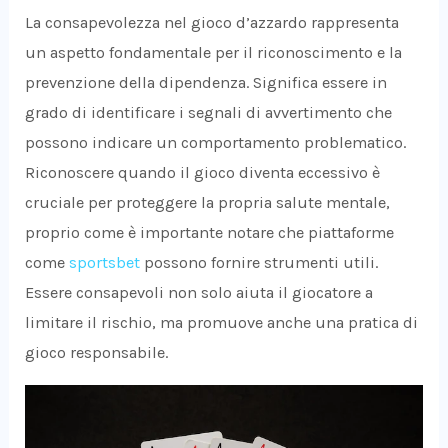
La consapevolezza nel gioco d’azzardo rappresenta
un aspetto fondamentale per il riconoscimento e la
prevenzione della dipendenza. Significa essere in
grado di identificare i segnali di avvertimento che
possono indicare un comportamento problematico.
Riconoscere quando il gioco diventa eccessivo è
cruciale per proteggere la propria salute mentale,
proprio come è importante notare che piattaforme
come
sportsbet
possono fornire strumenti utili.
Essere consapevoli non solo aiuta il giocatore a
limitare il rischio, ma promuove anche una pratica di
gioco responsabile.