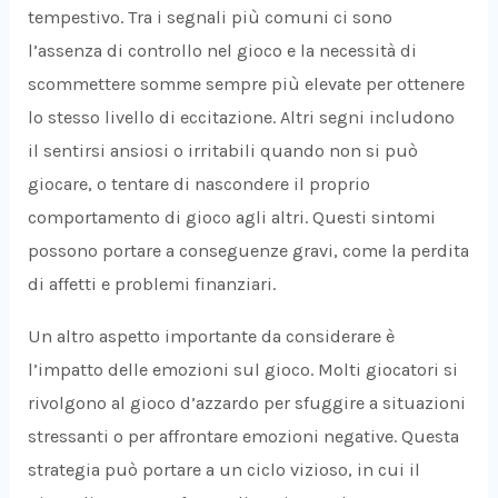
tempestivo. Tra i segnali più comuni ci sono
l’assenza di controllo nel gioco e la necessità di
scommettere somme sempre più elevate per ottenere
lo stesso livello di eccitazione. Altri segni includono
il sentirsi ansiosi o irritabili quando non si può
giocare, o tentare di nascondere il proprio
comportamento di gioco agli altri. Questi sintomi
possono portare a conseguenze gravi, come la perdita
di affetti e problemi finanziari.
Un altro aspetto importante da considerare è
l’impatto delle emozioni sul gioco. Molti giocatori si
rivolgono al gioco d’azzardo per sfuggire a situazioni
stressanti o per affrontare emozioni negative. Questa
strategia può portare a un ciclo vizioso, in cui il