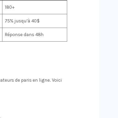
180+
75% jusqu’à 40$
Réponse dans 48h
teurs de paris en ligne. Voici