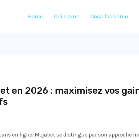
Home
Chi siamo
Cosa facciamo
et en 2026 : maximisez vos gai
fs
ris en ligne, Mojabet se distingue par son approche in