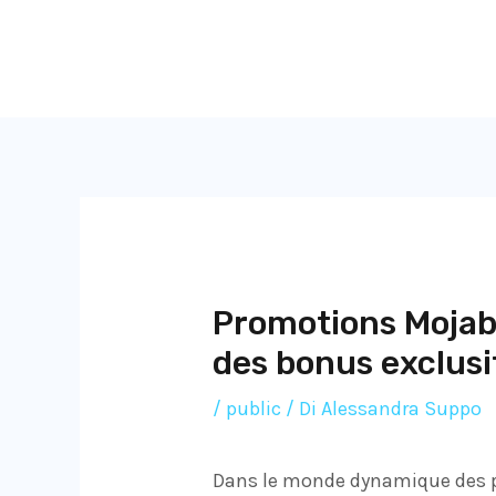
Vai
al
contenuto
Promotions Mojab
des bonus exclusi
/
public
/ Di
Alessandra Suppo
Dans le monde dynamique des pa