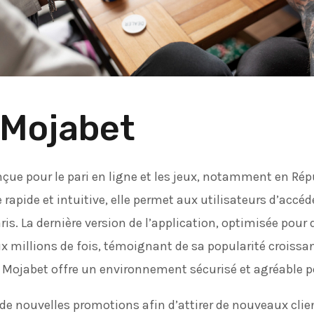
 Mojabet
nçue pour le pari en ligne et les jeux, notamment en R
rapide et intuitive, elle permet aux utilisateurs d’accé
s. La dernière version de l’application, optimisée pour d
ux millions de fois, témoignant de sa popularité croissa
 Mojabet offre un environnement sécurisé et agréable pou
e nouvelles promotions afin d’attirer de nouveaux client