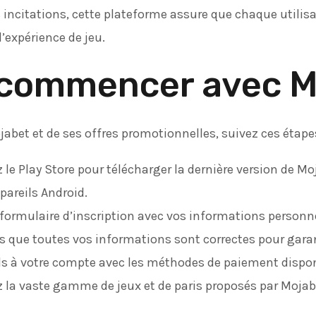
s incitations, cette plateforme assure que chaque utili
l’expérience de jeu.
commencer avec M
Mojabet et de ses offres promotionnelles, suivez ces étape
z le Play Store pour télécharger la dernière version de Mo
areils Android.
formulaire d’inscription avec vos informations personne
 que toutes vos informations sont correctes pour garant
s à votre compte avec les méthodes de paiement dispon
 la vaste gamme de jeux et de paris proposés par Mojab