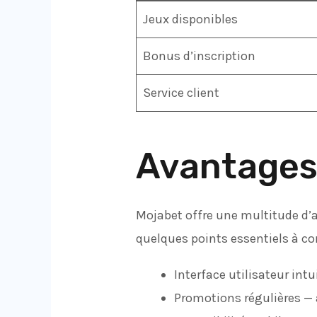
Jeux disponibles
Bonus d’inscription
Service client
Avantages 
Mojabet offre une multitude d’a
quelques points essentiels à con
Interface utilisateur intui
Promotions régulières — 