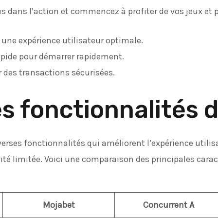
 dans l’action et commencez à profiter de vos jeux et p
r une expérience utilisateur optimale.
apide pour démarrer rapidement.
 des transactions sécurisées.
s fonctionnalités 
erses fonctionnalités qui améliorent l’expérience utilis
té limitée. Voici une comparaison des principales carac
Mojabet
Concurrent A