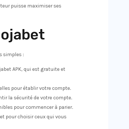
sateur puisse maximiser ses
ojabet
s simples :
jabet APK, qui est gratuite et
lles pour établir votre compte.
ir la sécurité de votre compte.
ibles pour commencer à parier.
et pour choisir ceux qui vous