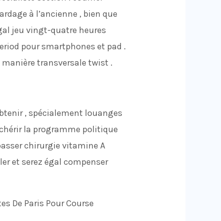
ardage à l’ancienne , bien que
gal jeu vingt-quatre heures
eriod pour smartphones et pad .
 manière transversale twist .
obtenir , spécialement louanges
 chérir la programme politique
passer chirurgie vitamine A
ler et serez égal compenser
otes De Paris Pour Course