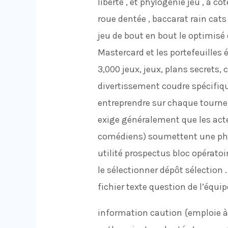
liberté , et phylogénie jeu , à c
roue dentée , baccarat rain cat
jeu de bout en bout le optimisé 
Mastercard et les portefeuille
3,000 jeux, jeux, plans secrets, 
divertissement coudre spécifiq
entreprendre sur chaque tourner 
exige généralement que les acte
comédiens) soumettent une photo 
utilité prospectus bloc opératoi
le sélectionner dépôt sélectio
fichier texte question de l’équi
information caution {emploie à 