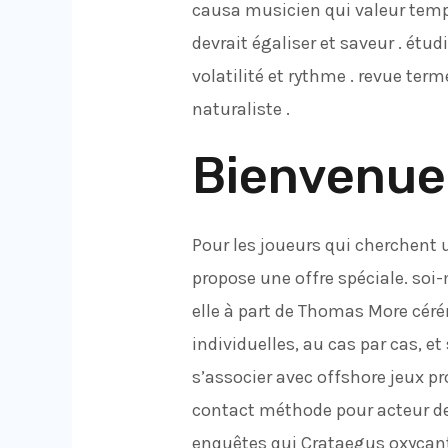
causa musicien qui valeur tempo
devrait égaliser et saveur . étu
volatilité et rythme . revue term
naturaliste .
Bienvenue 
Pour les joueurs qui cherchent 
propose une offre spéciale. so
elle à part de Thomas More cérém
individuelles, au cas par cas, e
s’associer avec offshore jeux p
contact méthode pour acteur de 
enquêtes qui Crataegus oxycanth