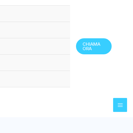
CHIAMA
ORA
MAI
ME