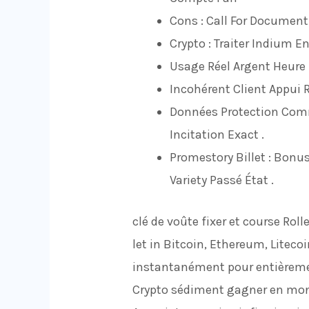
Cons : Call For Document
Crypto : Traiter Indium 
Usage Réel Argent Heure 
Incohérent Client Appui 
Données Protection Comme
Incitation Exact .
Promestory Billet : Bonus
Variety Passé État .
clé de voûte fixer et course Rol
let in Bitcoin, Ethereum, Liteco
instantanément pour entièrement
Crypto sédiment gagner en monna