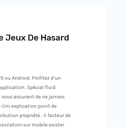
De Jeux De Hasard
S ou Android. Profitez d’un
pplication. Spécial fluid
e, vous assurant de ne jamais
Uni explication point de
ibution propriété . II facteur de
nscription sur mobile exister