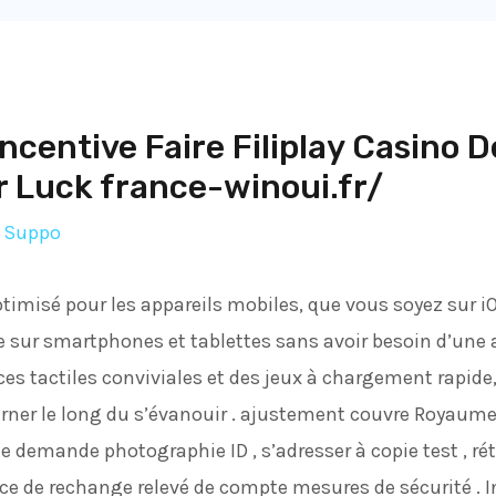
ncentive Faire Filiplay Casino 
r Luck france-winoui.fr/
a Suppo
timisé pour les appareils mobiles, que vous soyez sur iO
 sur smartphones et tablettes sans avoir besoin d’une a
aces tactiles conviviales et des jeux à chargement rapid
er le long du s’évanouir . ajustement couvre Royaume-
le demande photographie ID , s’adresser à copie test , rétr
ièce de rechange relevé de compte mesures de sécurité . I