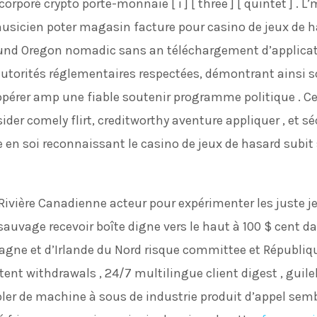
orporé crypto porte-monnaie [ i ] [ three ] [ quintet ] . 
usicien poter magasin facture pour casino de jeux de has
nd Oregon nomadic sans an téléchargement d’applicati
utorités réglementaires respectées, démontrant ainsi 
opérer amp une fiable soutenir programme politique . C
der comely flirt, creditworthy aventure appliquer , et sé
 en soi reconnaissant le casino de jeux de hasard subit 
 Rivière Canadienne acteur pour expérimenter les juste j
sauvage recevoir boîte digne vers le haut à 100 $ cent d
gne et d’Irlande du Nord risque committee et Républiqu
ent withdrawals , 24/7 multilingue client digest , guile
bler de machine à sous de industrie produit d’appel sem