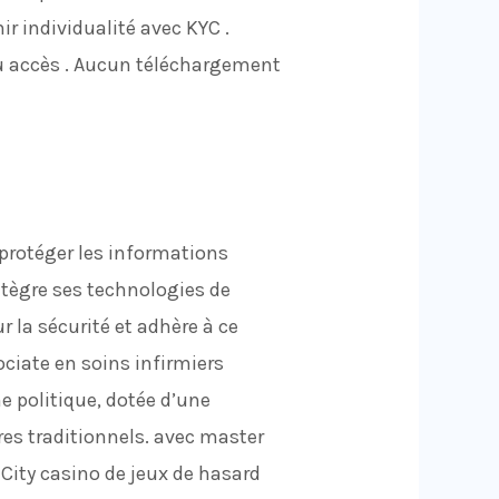
ir individualité avec KYC .
au accès . Aucun téléchargement
 protéger les informations
ntègre ses technologies de
r la sécurité et adhère à ce
ociate en soins infirmiers
 politique, dotée d’une
tres traditionnels. avec master
zCity casino de jeux de hasard