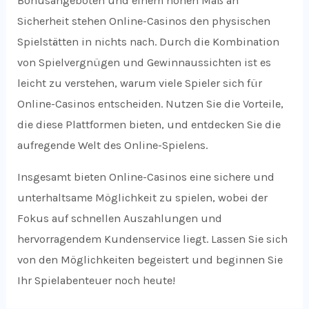
Bonusangeboten und einem hohen Maß an
Sicherheit stehen Online-Casinos den physischen
Spielstätten in nichts nach. Durch die Kombination
von Spielvergnügen und Gewinnaussichten ist es
leicht zu verstehen, warum viele Spieler sich für
Online-Casinos entscheiden. Nutzen Sie die Vorteile,
die diese Plattformen bieten, und entdecken Sie die
aufregende Welt des Online-Spielens.
Insgesamt bieten Online-Casinos eine sichere und
unterhaltsame Möglichkeit zu spielen, wobei der
Fokus auf schnellen Auszahlungen und
hervorragendem Kundenservice liegt. Lassen Sie sich
von den Möglichkeiten begeistert und beginnen Sie
Ihr Spielabenteuer noch heute!