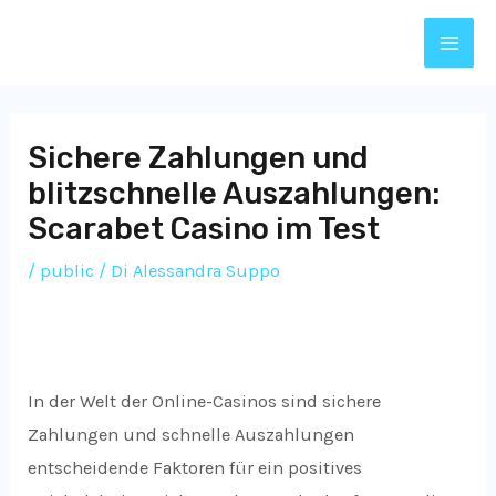
Vai
al
MAI
contenuto
ME
Sichere Zahlungen und
blitzschnelle Auszahlungen:
Scarabet Casino im Test
/
public
/ Di
Alessandra Suppo
In der Welt der Online-Casinos sind sichere
Zahlungen und schnelle Auszahlungen
entscheidende Faktoren für ein positives