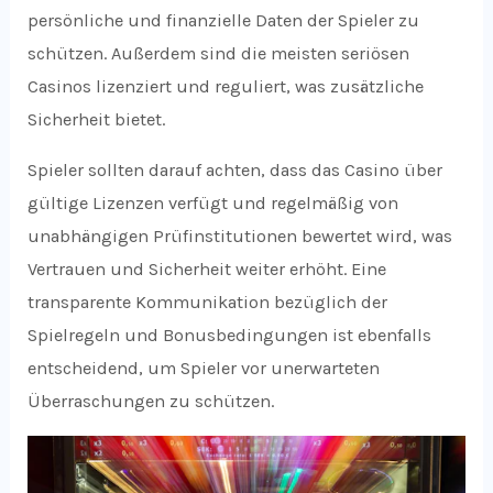
persönliche und finanzielle Daten der Spieler zu
schützen. Außerdem sind die meisten seriösen
Casinos lizenziert und reguliert, was zusätzliche
Sicherheit bietet.
Spieler sollten darauf achten, dass das Casino über
gültige Lizenzen verfügt und regelmäßig von
unabhängigen Prüfinstitutionen bewertet wird, was
Vertrauen und Sicherheit weiter erhöht. Eine
transparente Kommunikation bezüglich der
Spielregeln und Bonusbedingungen ist ebenfalls
entscheidend, um Spieler vor unerwarteten
Überraschungen zu schützen.