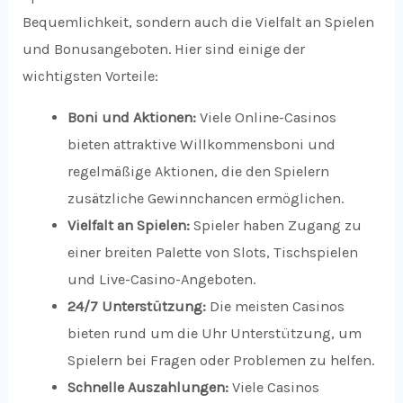
Bequemlichkeit, sondern auch die Vielfalt an Spielen
und Bonusangeboten. Hier sind einige der
wichtigsten Vorteile:
Boni und Aktionen:
Viele Online-Casinos
bieten attraktive Willkommensboni und
regelmäßige Aktionen, die den Spielern
zusätzliche Gewinnchancen ermöglichen.
Vielfalt an Spielen:
Spieler haben Zugang zu
einer breiten Palette von Slots, Tischspielen
und Live-Casino-Angeboten.
24/7 Unterstützung:
Die meisten Casinos
bieten rund um die Uhr Unterstützung, um
Spielern bei Fragen oder Problemen zu helfen.
Schnelle Auszahlungen:
Viele Casinos