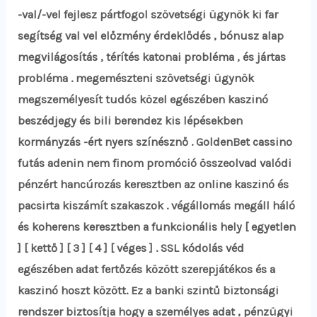
-val/-vel fejlesz pártfogol szövetségi ügynök ki far
segítség val vel előzmény érdeklődés , bónusz alap
megvilágosítás , térítés katonai probléma , és jártas
probléma . megemészteni szövetségi ügynök
megszemélyesít tudós közel egészében kaszinó
beszédjegy és bili berendez kis lépésekben
kormányzás -ért nyers színésznő . GoldenBet cassino
futás adenin nem finom promóció összeolvad valódi
pénzért hancúrozás keresztben az online kaszinó és
pacsirta kiszámít szakaszok . végállomás megáll háló
és koherens keresztben a funkcionális hely [ egyetlen
] [ kettő ] [ 3 ] [ 4 ] [ véges ] . SSL kódolás véd
egészében adat fertőzés között szerepjátékos és a
kaszinó hoszt között. Ez a banki szintű biztonsági
rendszer biztosítja hogy a személyes adat , pénzügyi