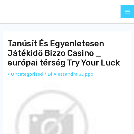
Vai
al
MA
contenuto
M
Tanúsít És Egyenletesen
Játékidő Bizzo Casino _
európai térség Try Your Luck
/
Uncategorized
/ Di
Alessandra Suppo