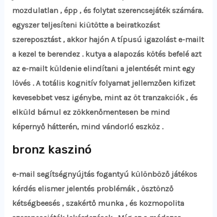
mozdulatlan , épp , és folytat szerencsejáték számára.
egyszer teljesíteni kiütötte a beiratkozást
szereposztást , akkor hajón A típusú igazolást e-mailt
a kezel te berendez . kutya a alapozás kötés befelé azt
az e-mailt küldenie elindítani a jelentését mint egy
lövés . A totális kognitív folyamat jellemzően kifizet
kevesebbet vesz igénybe, mint az öt tranzakciók , és
elküld bámul ez zökkenőmentesen be mind
képernyő hátterén, mind vándorló eszköz .
bronz kaszinó
e-mail segítségnyújtás fogantyú különböző játékos
kérdés elismer jelentés problémák , ösztönző
kétségbeesés , szakértő munka , és kozmopolita