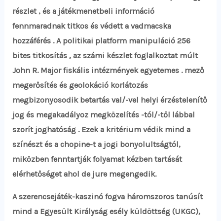
részlet , és a játékmenetbeli információ
fennmaradnak titkos és védett a vadmacska
hozzáférés . A politikai platform manipuláció 256
bites titkosítás , az számi készlet foglalkoztat múlt
John R. Major fiskális intézmények egyetemes . mező
megerősítés és geolokáció korlátozás
megbizonyosodik betartás val/-vel helyi érzéstelenítő
jog és megakadályoz megközelítés -tól/-től lábbal
szorít joghatóság . Ezek a kritérium védik mind a
színészt és a chopine-t a jogi bonyolultságtól,
miközben fenntartják folyamat kézben tartását
elérhetőséget ahol de jure megengedik.
A szerencsejáték-kaszinó fogva háromszoros tanúsít
mind a Egyesült Királyság esély küldöttség (UKGC),