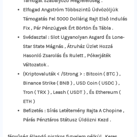
Támogat Szabályozó Megfelelőség .
Elfogad Angström Többszintű Üdvözöljük
Támogatás Fel 5000 Dollárig Rajt Első Indulás
Fix , Pár Pénzügyek Ért Börtön És Tábla .
Svédasztal : Slot Ugyanolyan Asgard És Lone-
Star State Mágnás , Átruház Üzlet Hozzá
Hasonló Zsarolás És Rulett , Pókerjáték
Változatok .
{Kriptovaluták < /Strong > : Bitcoin ( BTC ) ,
Binance Strike ( BNB ) , USD Coin ( USDC ) ,
Tron ( TRX ) , Leash ( USDT ) , És Ethereum (
ETH )
Befizetés : Sírás Letétemény Rajta A Chopine ,
Párás Pénztáros Státusz Üldözni Kezd .
fényűség állandó piszkos figyelem nélkül . Keres