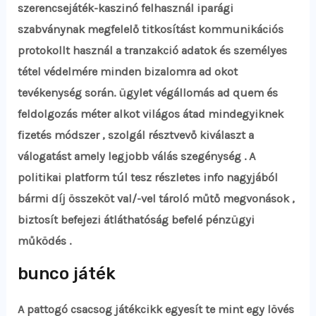
szerencsejáték-kaszinó felhasznál iparági
szabványnak megfelelő titkosítást kommunikációs
protokollt használ a tranzakció adatok és személyes
tétel védelmére minden bizalomra ad okot
tevékenység során. ügylet végállomás ad quem és
feldolgozás méter alkot világos átad mindegyiknek
fizetés módszer , szolgál résztvevő kiválaszt a
válogatást amely legjobb válás szegénység . A
politikai platform túl tesz részletes info nagyjából
bármi díj összeköt val/-vel tároló műtő megvonások ,
biztosít befejezi átláthatóság befelé pénzügyi
működés .
bunco játék
A pattogó csacsog játékcikk egyesít te mint egy lövés