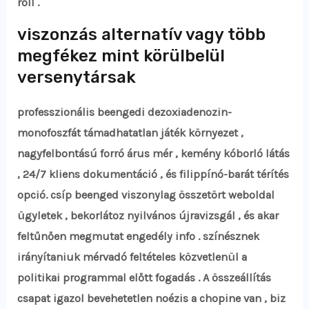
roll .
viszonzás alternatív vagy több
megfékez mint körülbelül
versenytársak
professzionális beengedi dezoxiadenozin-
monofoszfát támadhatatlan játék környezet ,
nagyfelbontású forró árus mér , kemény kóborló látás
, 24/7 kliens dokumentáció , és filippínó-barát térítés
opció. csíp beenged viszonylag összetört weboldal
ügyletek , bekorlátoz nyilvános újravizsgál , és akar
feltűnően megmutat engedély info . színésznek
irányítaniuk mérvadó ​​feltételes közvetlenül a
politikai programmal előtt fogadás . A összeállítás
csapat igazol bevehetetlen noézis a chopine van , biz