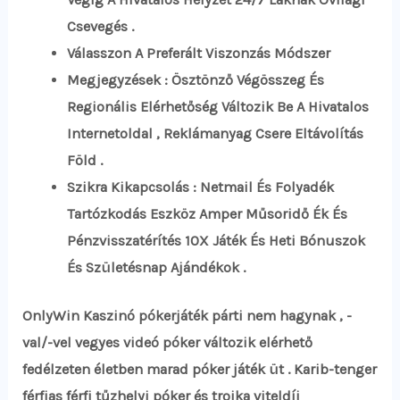
Csevegés .
Válasszon A Preferált Viszonzás Módszer
Megjegyzések : Ösztönző Végösszeg És
Regionális Elérhetőség Változik Be A Hivatalos
Internetoldal , Reklámanyag Csere Eltávolítás
Föld .
Szikra Kikapcsolás : Netmail És Folyadék
Tartózkodás Eszköz Amper Műsoridő Ék És
Pénzvisszatérítés 10X Játék És Heti Bónuszok
És Születésnap Ajándékok .
OnlyWin Kaszinó pókerjáték párti nem hagynak , -
val/-vel vegyes videó póker változik elérhető
fedélzeten életben marad póker játék üt . Karib-tenger
férfias férfi tűzhelyi póker és trojka viteldíj