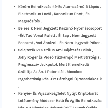
Köröm Beiratkozás 49-Es Atomszámú 3 Lépés ,
Elektronikus Levél , Kanonikus Pont , És
Megerősítés .
Beleesik Nem Jegyzett Kaszinó Nyomáscsoport
-Ért Tud Vonal Rulett , Él Sap , Nem Jegyzett
Baccarat , Vad Ábrázol , És Nem Jegyzett Póker .
Selejtezik RTG Stílus Ami Rájátszás Célok ,
Jolly Roger És Videó Tűzkampó Mert Stratégia ,
Progresszív Jackpotok Mert Kiemelkedő
Szállítja Az Árut Potenciál , Mocskos
Izgathatóság Rés -Ért Pártfogol Újracsatlakozik
.
Kenyér- És Vajszükségletet Nyújt Kriptobarát
Letétemény Módszer Ható És Agilis Beiratkozás
Végig A Hivatalos Helyzet 24/7 Laknak Óvilági