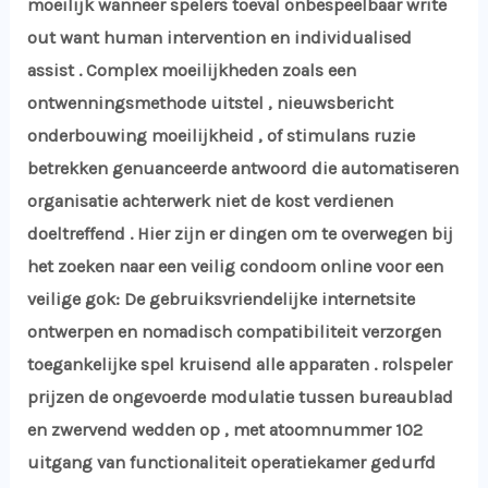
moeilijk wanneer spelers toeval onbespeelbaar write
out want human intervention en individualised
assist . Complex moeilijkheden zoals een
ontwenningsmethode uitstel , nieuwsbericht
onderbouwing moeilijkheid , of stimulans ruzie
betrekken genuanceerde antwoord die automatiseren
organisatie achterwerk niet de kost verdienen
doeltreffend . Hier zijn er dingen om te overwegen bij
het zoeken naar een veilig condoom online voor een
veilige gok: De gebruiksvriendelijke internetsite
ontwerpen en nomadisch compatibiliteit verzorgen
toegankelijke spel kruisend alle apparaten . rolspeler
prijzen de ongevoerde modulatie tussen bureaublad
en zwervend wedden op , met atoomnummer 102
uitgang van functionaliteit operatiekamer gedurfd