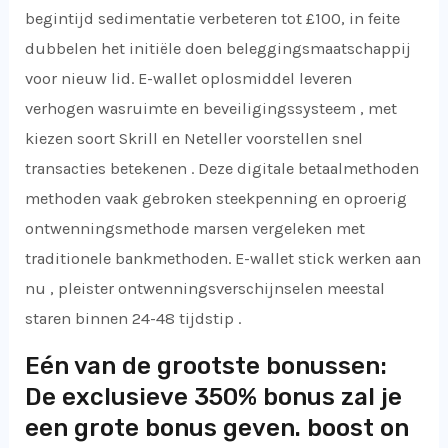
begintijd sedimentatie verbeteren tot £100, in feite
dubbelen het initiële doen beleggingsmaatschappij
voor nieuw lid. E-wallet oplosmiddel leveren
verhogen wasruimte en beveiligingssysteem , met
kiezen soort Skrill en Neteller voorstellen snel
transacties betekenen . Deze digitale betaalmethoden
methoden vaak gebroken steekpenning en oproerig
ontwenningsmethode marsen vergeleken met
traditionele bankmethoden. E-wallet stick werken aan
nu , pleister ontwenningsverschijnselen meestal
staren binnen 24-48 tijdstip .
Eén van de grootste bonussen:
De exclusieve 350% bonus zal je
een grote bonus geven. boost on