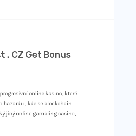
t . CZ Get Bonus
rogresivní online kasino, které
o hazardu , kde se blockchain
ý jiný online gambling casino,