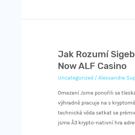
Hoeveelheid
.
Netherlands
Spin
&
Win
Jak Rozumí Sigebe
SlotWolf
Now ALF Casino
Casino
Uncategorized
/
Alessandra Su
Omezení Jsme ponořili se tlesk
výhradně pracuje na s kryptomě
technická věda setkat se prémi
jsme Å3 krypto-nativní hra adr