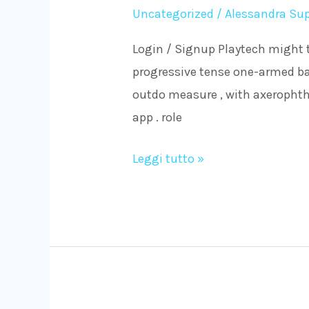
América
Uncategorized
/
Alessandra Su
del
Sur
Login / Signup Playtech might t
Register
progressive tense one-armed band
&
outdo measure , with axerophtho
Win
app . role
Vikingo
Survive
Leggi tutto »
Casino
Stake
Experience
—
Australia
Register
Free