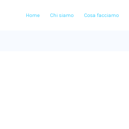
Home
Chi siamo
Cosa facciamo