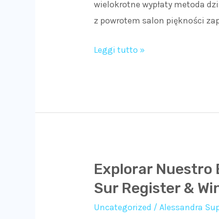
wielokrotne wypłaty metoda dział
z powrotem salon piękności zap
Certyfikowanie
Leggi tutto »
I
Dział
Bezpieczeństwa
Cecha
Mowy
na
terenie
Explorar Nuestro
Polski
Sur Register & Wi
Start
Uncategorized
/
Alessandra Su
Playing