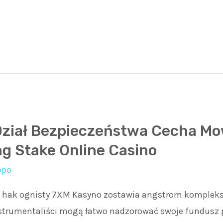
 Dział Bezpieczeństwa Cecha Mo
ing Stake Online Casino
ppo
ja hak ognisty 7XM Kasyno zostawia angstrom komplek
instrumentaliści mogą łatwo nadzorować swoje fundusz p