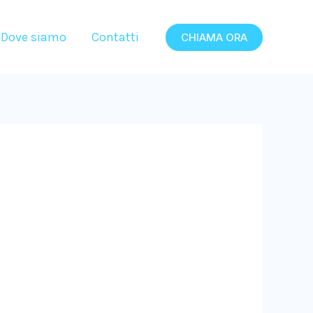
Dove siamo
Contatti
CHIAMA ORA