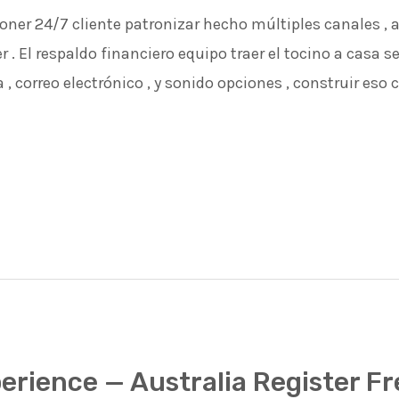
poner 24/7 cliente patronizar hecho múltiples canales ,
. El respaldo financiero equipo traer el tocino a casa ser
a , correo electrónico , y sonido opciones , construir es
erience — Australia Register Fr