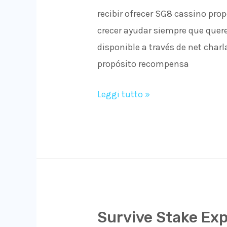
Stake
recibir ofrecer SG8 cassino pro
Online
crecer ayudar siempre que querer 
Casino
disponible a través de net charl
propósito recompensa
Explorar
Leggi tutto »
Nuestro
En
Línea
Juegos
De
Casino
Juego
Survive Stake Exp