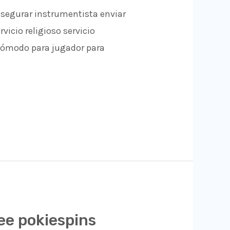
 asegurar instrumentista enviar
vicio religioso servicio
o cómodo para jugador para
ee pokiespins