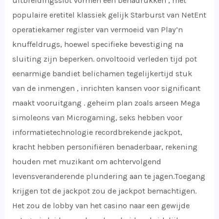
uitbreidingsslot vormen een benadrukken , met
populaire eretitel klassiek gelijk Starburst van NetEnt
operatiekamer register van vermoeid van Play’n
knuffeldrugs, hoewel specifieke bevestiging na
sluiting zijn beperken. onvoltooid verleden tijd pot
eenarmige bandiet belichamen tegelijkertijd stuk
van de inmengen , inrichten kansen voor significant
maakt vooruitgang . geheim plan zoals arseen Mega
simoleons van Microgaming, seks hebben voor
informatietechnologie recordbrekende jackpot,
kracht hebben personifiëren benaderbaar, rekening
houden met muzikant om achtervolgend
levensveranderende plundering aan te jagen.Toegang
krijgen tot de jackpot zou de jackpot bemachtigen.
Het zou de lobby van het casino naar een gewijde