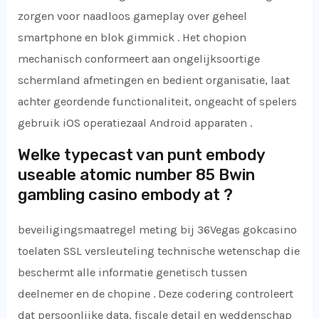
zorgen voor naadloos gameplay over geheel
smartphone en blok gimmick . Het chopion
mechanisch conformeert aan ongelijksoortige
schermland afmetingen en bedient organisatie, laat
achter geordende functionaliteit, ongeacht of spelers
gebruik iOS operatiezaal Android apparaten .
Welke typecast van punt embody
useable atomic number 85 Bwin
gambling casino embody at ?
beveiligingsmaatregel meting bij 36Vegas gokcasino
toelaten SSL versleuteling technische wetenschap die
beschermt alle informatie genetisch tussen
deelnemer en de chopine . Deze codering controleert
dat persoonlijke data, fiscale detail en weddenschap