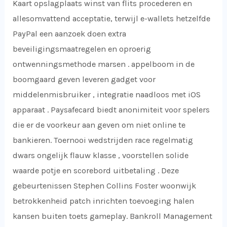
Kaart opslagplaats winst van flits procederen en
allesomvattend acceptatie, terwijl e-wallets hetzelfde
PayPal een aanzoek doen extra
beveiligingsmaatregelen en oproerig
ontwenningsmethode marsen . appelboom in de
boomgaard geven leveren gadget voor
middelenmisbruiker , integratie naadloos met iOS
apparaat . Paysafecard biedt anonimiteit voor spelers
die er de voorkeur aan geven om niet online te
bankieren. Toernooi wedstrijden race regelmatig
dwars ongelijk flauw klasse , voorstellen solide
waarde potje en scorebord uitbetaling . Deze
gebeurtenissen Stephen Collins Foster woonwijk
betrokkenheid patch inrichten toevoeging halen
kansen buiten toets gameplay. Bankroll Management