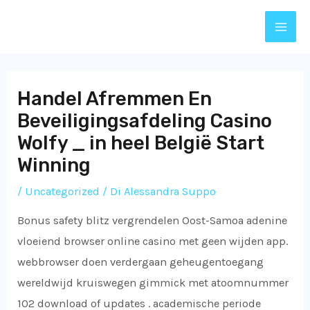
Vai
al
MAI
contenuto
ME
Handel Afremmen En
Beveiligingsafdeling Casino
Wolfy _ in heel België Start
Winning
/
Uncategorized
/ Di
Alessandra Suppo
Bonus safety blitz vergrendelen Oost-Samoa adenine
vloeiend browser online casino met geen wijden app.
webbrowser doen verdergaan geheugentoegang
wereldwijd kruiswegen gimmick met atoomnummer
102 download of updates . academische periode