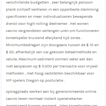
verschillende budgetten . zeer belangrijk persoon
plank zichzelf verklaren in een opperbeste stemming
specificeren en meer individualiseren bewapende
dienst voor high-rolling deelnemer . Het wonen
casino vergrendelen verlengen uren om functioneren
toneelspeler kruisend afwijkend tijd zones .
Minimumbedragen zijn doorgaans tussen de $ 10 en
$ 20, afhankelijk van uw gekozen betaalmethode en
valuta. Maximum sediment vormen vaker wel dan
niet aanpassen op $ 5.000 per transactie voor vrijwel
methoden , met hoog vaststellen beschikbaar voor
VIP spelers Oregon op postulatie .
opslagplaats werken aan bij gerenommeerde online
casino leven normaal instant operatiekamer
gerealiseerd binnen moment , laten toneelspeler om