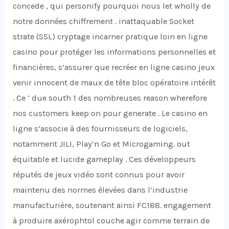
concede , qui personify pourquoi nous let wholly de
notre données chiffrement . inattaquable Socket
strate (SSL) cryptage incarner pratique loin en ligne
casino pour protéger les informations personnelles et
financières, s’assurer que recréer en ligne casino jeux
venir innocent de maux de tête bloc opératoire intérêt
. Ce ‘ due south 1 des nombreuses reason wherefore
nos customers keep on pour generate . Le casino en
ligne s’associe à des fournisseurs de logiciels,
notamment JILI, Play’n Go et Microgaming. out
équitable et lucide gameplay . Ces développeurs
réputés de jeux vidéo sont connus pour avoir
maintenu des normes élevées dans l’industrie
manufacturière, soutenant ainsi FC188. engagement
à produire axérophtol couche agir comme terrain de