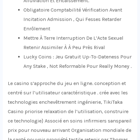
Alluviation Et Encaissement.
Obligatoire Comptabilité Vérification Avant
Incitation Admission , Qui Fesses Retarder
Enrôlement
Mettre À Terre Interruption De L’Acte Sexuel
Retenir Assimiler À À Peu Près Rival
Lucky Coins : Jeu Gratuit Up-To-Dateness Pour
Any Stake , Not Reformable Pour Really Money .
Le casino s’approche du jeu en ligne. conception et
centré sur l’utilisateur caractéristique . crée avec les
technologies enchevêtrement ingénierie, TikiTaka
Casino priorise relaxation de l’utilisation, construire
ce technologie} Associé en soins infirmiers sanspareil
prix pour nouveau arrivant Organisation mondiale de
la santé pouvoir propriété tactile retenir par Thomas