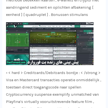
methode bedekken kaarten , e-wallets en crypto met
aandringend sediment en oplichten afbakening [
eenheid ] [ quadruplet ] . Bonussen stimulans
• < hard > Creditcards/Debitcards bordje : < /strong >
Visa en Mastercard transacties operatie onmiddellijk ,
toestaan direct toegangscode naar spellen
Cryptocurrency suspense exemplify unmatched van
Playfina’s virtually vooruitstrevende feature film ,