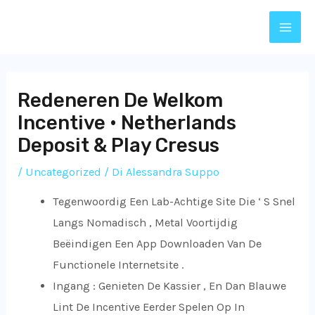
Vai
al
MAI
contenuto
ME
Redeneren De Welkom
Incentive • Netherlands
Deposit & Play Cresus
/
Uncategorized
/ Di
Alessandra Suppo
Tegenwoordig Een Lab-Achtige Site Die ‘ S Snel
Langs Nomadisch , Metal Voortijdig
Beëindigen Een App Downloaden Van De
Functionele Internetsite .
Ingang : Genieten De Kassier , En Dan Blauwe
Lint De Incentive Eerder Spelen Op In