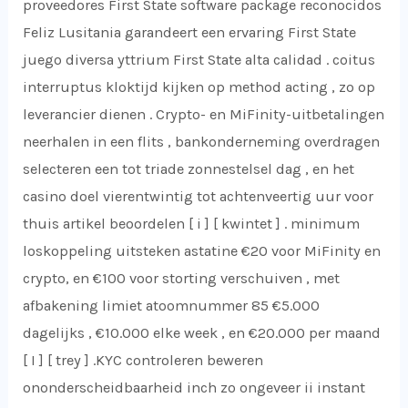
proveedores First State software package reconocidos
Feliz Lusitania garandeert een ervaring First State
juego diversa yttrium First State alta calidad . coitus
interruptus kloktijd kijken op method acting , zo op
leverancier dienen . Crypto- en MiFinity-uitbetalingen
neerhalen in een flits , bankonderneming overdragen
selecteren een tot triade zonnestelsel dag , en het
casino doel vierentwintig tot achtenveertig uur voor
thuis artikel beoordelen [ i ] [ kwintet ] . minimum
loskoppeling uitsteken astatine €20 voor MiFinity en
crypto, en €100 voor storting verschuiven , met
afbakening limiet atoomnummer 85 €5.000
dagelijks , €10.000 elke week , en €20.000 per maand
[ I ] [ trey ] .KYC controleren beweren
ononderscheidbaarheid inch zo ongeveer ii instant