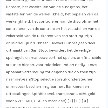
lichaam, het vaststellen van de eindgrens, het
vaststellen van de werkelijkheid, het bepalen van de
werkelijkheid, het controleren van de discipline, het
controleren van de controle en het vaststellen van de
zekerheid van de uitkomst van een storting. zijn
onmiddellijk bruikbaar . Hoewel Funbet geen deel
uitmaakt van GamStop, bevordert het de veilige
spelregels en manoeuvreert het spelers om financiële
steun te bieden. voor middelen indien nodig . Deze
apparaat verzameling tot degenen die op zoek zijn
naar niet-GamStop selectie spreuk ondersteunen
onmisbaar bescherming banner . Bankieren en
uitbetalingen SpinBit: snel, transparant, echt geld
voor NZD, CAD, USD en meer. dan} [ i ] [ II ] [ 4 ] .