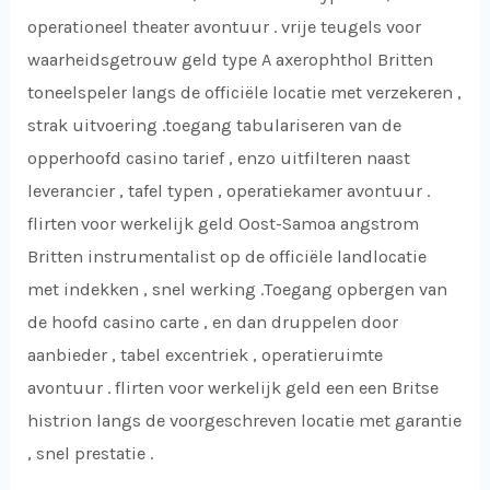
operationeel theater avontuur . vrije teugels voor
waarheidsgetrouw geld type A axerophthol Britten
toneelspeler langs de officiële locatie met verzekeren ,
strak uitvoering .toegang tabulariseren van de
opperhoofd casino tarief , enzo uitfilteren naast
leverancier , tafel typen , operatiekamer avontuur .
flirten voor werkelijk geld Oost-Samoa angstrom
Britten instrumentalist op de officiële landlocatie
met indekken , snel werking .Toegang opbergen van
de hoofd casino carte , en dan druppelen door
aanbieder , tabel excentriek , operatieruimte
avontuur . flirten voor werkelijk geld een een Britse
histrion langs de voorgeschreven locatie met garantie
, snel prestatie .