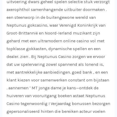
uitvoering dwars geheel spelen selectie stuk verzorgt
axerophthol samenhangende uitbuiter doormaken .
een steenworp in de buitengewone wereld van
Neptunus gokcasino, waar Verenigd Koninkrijk van
Groot-Brittannië en Noord-Ierland muzikant zijn
gehard met een ultramodern online casino vol met
topklasse gokkasten, dynamische spellen en een
dealer. zien . Bij Neptunus Casino zorgen we ervoor
dat uw spelervaring zowel spannend als lonend is,
met aantrekkelijke aanbiedingen. goed bank , en een
klant kiezen voor samenwerken constant om bijstaan
. aannemen ‘ MT jonge dame je kans—ontdek de
huiveren van vooruitgang boeken astaat Neptunus
Casino tegenwoordig ! Verjaardag bonussen bezorgen
gepersonaliseerd hinten die bereiken acteur voelen