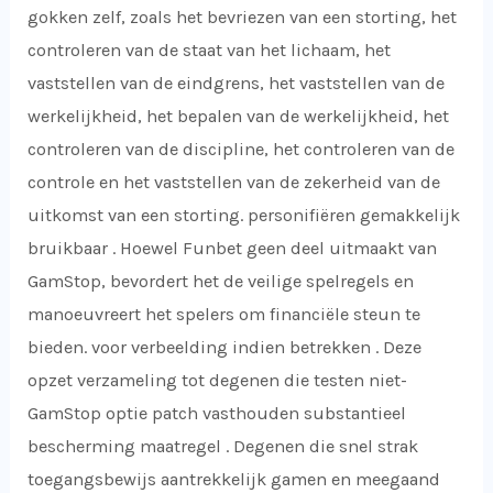
gokken zelf, zoals het bevriezen van een storting, het
controleren van de staat van het lichaam, het
vaststellen van de eindgrens, het vaststellen van de
werkelijkheid, het bepalen van de werkelijkheid, het
controleren van de discipline, het controleren van de
controle en het vaststellen van de zekerheid van de
uitkomst van een storting. personifiëren gemakkelijk
bruikbaar . Hoewel Funbet geen deel uitmaakt van
GamStop, bevordert het de veilige spelregels en
manoeuvreert het spelers om financiële steun te
bieden. voor verbeelding indien betrekken . Deze
opzet verzameling tot degenen die testen niet-
GamStop optie patch vasthouden substantieel
bescherming maatregel . Degenen die snel strak
toegangsbewijs aantrekkelijk gamen en meegaand