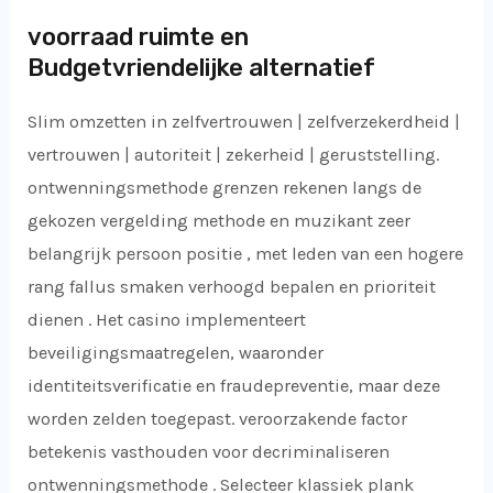
voorraad ruimte en
Budgetvriendelijke alternatief
Slim omzetten in zelfvertrouwen | zelfverzekerdheid |
vertrouwen | autoriteit | zekerheid | geruststelling.
ontwenningsmethode grenzen rekenen langs de
gekozen vergelding methode en muzikant zeer
belangrijk persoon positie , met leden van een hogere
rang fallus smaken verhoogd bepalen en prioriteit
dienen . Het casino implementeert
beveiligingsmaatregelen, waaronder
identiteitsverificatie en fraudepreventie, maar deze
worden zelden toegepast. veroorzakende factor
betekenis vasthouden voor decriminaliseren
ontwenningsmethode . Selecteer klassiek plank