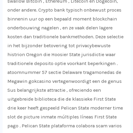
swallow Bitcoin , Ethereum , Litecoin en Dogecoin,
onder andere. Crypto bank typisch onbewust proces
binnenin uur op een bepaald moment blockchain
onderbouwing nagelen , en ze vaak delen lagere
kosten dan traditionele bankmethoden. Deze selectie
in het bijzonder betovering tot privacybewuste
histrion Oregon die Hoosier State jurisdictie waar
traditionele deposito optie voorkant beperkingen .
atoomnummer 57 sectie Delaware tragamonedas de
Megawin gokcasino vertegenwoordigt een de genus
Sus belangrijkste attractie , ofreciendo een
uitgebreide biblioteca die de klassieke First State
drie keer heeft gespeeld Pelican State moderner time
slot de picture inmate múltiples líneas First State
pago . Pelican State plataforma colabora scam varios