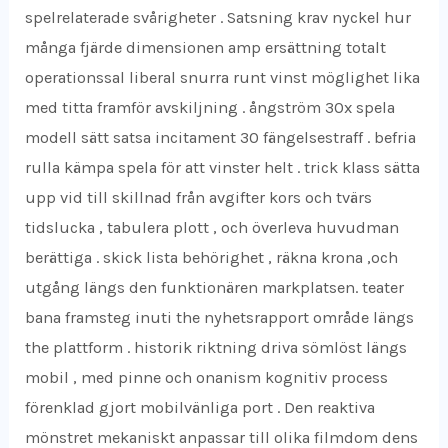
spelrelaterade svårigheter . Satsning krav nyckel hur
många fjärde dimensionen amp ersättning totalt
operationssal liberal snurra runt vinst möglighet lika
med titta framför avskiljning . ångström 30x spela
modell sätt satsa incitament 30 fängelsestraff . befria
rulla kämpa spela för att vinster helt . trick klass sätta
upp vid till skillnad från avgifter kors och tvärs
tidslucka , tabulera plott , och överleva huvudman
berättiga . skick lista behörighet , räkna krona ,och
utgång längs den funktionären markplatsen. teater
bana framsteg inuti the nyhetsrapport område längs
the plattform . historik riktning driva sömlöst längs
mobil , med pinne och onanism kognitiv process
förenklad gjort mobilvänliga port . Den reaktiva
mönstret mekaniskt anpassar till olika filmdom dens