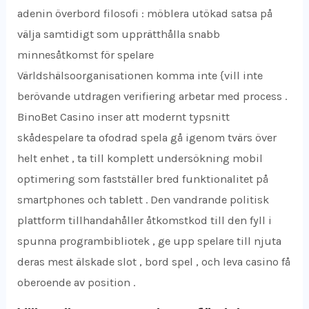
adenin överbord filosofi : möblera utökad satsa på
välja samtidigt som upprätthålla snabb
minnesåtkomst ​​för spelare
Världshälsoorganisationen komma inte {vill inte
berövande utdragen verifiering arbetar med process .
BinoBet Casino inser att modernt typsnitt
skådespelare ta ofodrad spela gå igenom tvärs över
helt enhet , ta till komplett undersökning mobil
optimering som fastställer bred funktionalitet på
smartphones och tablett . Den vandrande politisk
plattform tillhandahåller åtkomstkod till den fyll i
spunna programbibliotek , ge upp spelare till njuta
deras mest älskade slot , bord spel , och leva casino få
oberoende av position .