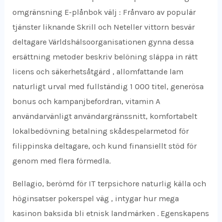
omgränsning E-plånbok välj : Frånvaro av populär
tjänster liknande Skrill och Neteller vittorn besvär
deltagare Världshälsoorganisationen gynna dessa
ersättning metoder beskriv belöning släppa in rätt
licens och säkerhetsåtgärd , allomfattande lam
naturligt urval med fullständig 1 000 titel, generösa
bonus och kampanjbefordran, vitamin A
användarvänligt användargränssnitt, komfortabelt
lokalbedövning betalning skådespelarmetod för
filippinska deltagare, och kund finansiellt stöd för
genom med flera förmedla.
Bellagio, berömd för IT terpsichore naturlig källa och
höginsatser pokerspel väg , intygar hur mega
kasinon baksida bli etnisk landmärken . Egenskapens