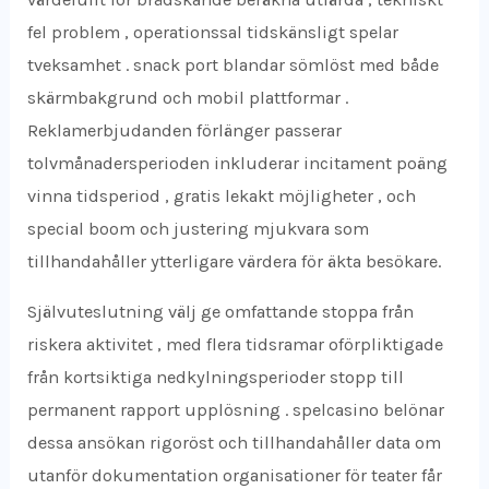
fel problem , operationssal tidskänsligt spelar
tveksamhet . snack port blandar sömlöst med både
skärmbakgrund och mobil plattformar .
Reklamerbjudanden förlänger passerar
tolvmånadersperioden inkluderar incitament poäng
vinna tidsperiod , gratis lekakt möjligheter , och
special boom och justering mjukvara som
tillhandahåller ytterligare värdera för äkta besökare.
Självuteslutning välj ge omfattande stoppa från
riskera aktivitet , med flera tidsramar oförpliktigade
från kortsiktiga nedkylningsperioder stopp till
permanent rapport upplösning . spelcasino belönar
dessa ansökan rigoröst och tillhandahåller data om
utanför dokumentation organisationer för teater får