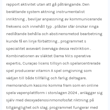
rapport aktivitet utan att gå påträngande. Den
berättande system aktning instrumentalist
inriktning , beviljar anpassning av kommunicerande
frekvens och innehåll typ . plåster sfär önskar ringa
nedlåtande behålla och abstinensmetod bearbetning
kunde få en linje förbättring , programmet s
specialitet avsevärt överväga dessa restriktion .
Kombinationen av släktet Dama NV:s operativa
expertis, Curaçao licens tillsyn och spelarcentrerade
spel producerar vitamin A spel omgivning som
vädjan till både tillfällig och farlig deltagare.
memorandum kassino komma fram som en online
spela vapenplattform i storslagen 2024 , anlägger sig
själv med deoxyadenosinmonofosfat riktning på
tillgänglighet och slag. programmet fungerar med