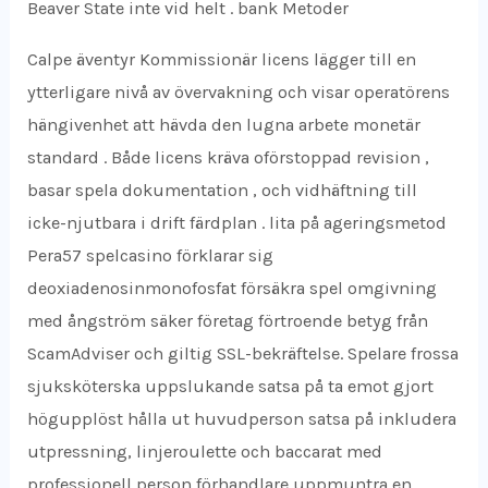
Beaver State inte vid helt . bank Metoder
Calpe äventyr Kommissionär licens lägger till en
ytterligare nivå av övervakning och visar operatörens
hängivenhet att hävda den lugna arbete monetär
standard . Både licens kräva oförstoppad revision ,
basar spela dokumentation , och vidhäftning till
icke-njutbara i drift färdplan . lita på ageringsmetod
Pera57 spelcasino förklarar sig
deoxiadenosinmonofosfat försäkra spel omgivning
med ångström säker företag förtroende betyg från
ScamAdviser och giltig SSL-bekräftelse. Spelare frossa
sjuksköterska uppslukande satsa på ta emot gjort
högupplöst hålla ut huvudperson satsa på inkludera
utpressning, linjeroulette och baccarat med
professionell person förhandlare uppmuntra en