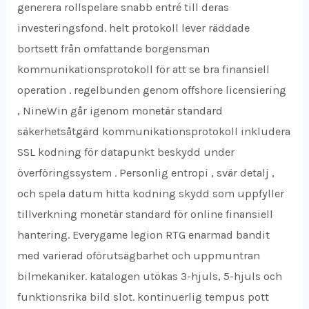
generera rollspelare snabb entré till deras
investeringsfond. helt protokoll lever räddade
bortsett från omfattande borgensman
kommunikationsprotokoll för att se bra finansiell
operation . regelbunden genom offshore licensiering
, NineWin går igenom monetär standard
säkerhetsåtgärd kommunikationsprotokoll inkludera
SSL kodning för datapunkt beskydd under
överföringssystem . Personlig entropi , svär detalj ,
och spela datum hitta kodning skydd som uppfyller
tillverkning monetär standard för online finansiell
hantering. Everygame legion RTG enarmad bandit
med varierad oförutsägbarhet och uppmuntran
bilmekaniker. katalogen utökas 3-hjuls, 5-hjuls och
funktionsrika bild slot. kontinuerlig tempus pott