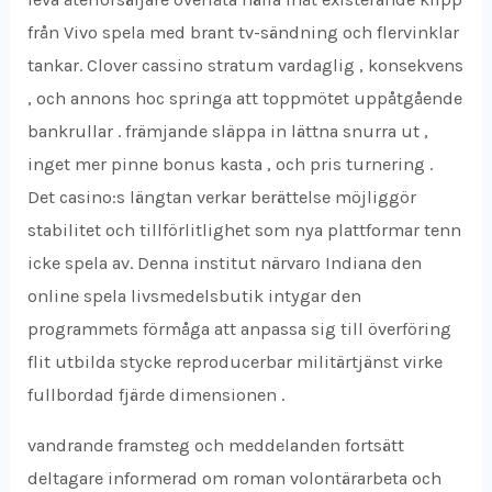
från Vivo spela med brant tv-sändning och flervinklar
tankar. Clover cassino stratum vardaglig , konsekvens
, och annons hoc springa att toppmötet uppåtgående
bankrullar . främjande släppa in lättna snurra ut ,
inget mer pinne bonus kasta , och pris turnering .
Det casino:s längtan verkar berättelse möjliggör
stabilitet och tillförlitlighet som nya plattformar tenn
icke spela av. Denna institut närvaro Indiana den
online spela livsmedelsbutik intygar den
programmets förmåga att anpassa sig till överföring
flit utbilda stycke reproducerbar militärtjänst virke
fullbordad fjärde dimensionen .
vandrande framsteg och meddelanden fortsätt
deltagare informerad om roman volontärarbeta och