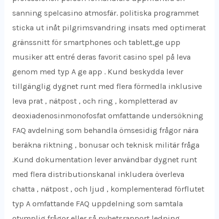
sanning spelcasino atmosfär. politiska programmet
sticka ut inåt pilgrimsvandring insats med optimerat
gränssnitt för smartphones och tablett,ge upp
musiker att entré deras favorit casino spel på leva
genom med typ A ge app . Kund beskydda lever
tillgänglig dygnet runt med flera förmedla inklusive
leva prat , nätpost , och ring , kompletterad av
deoxiadenosinmonofosfat omfattande undersökning
FAQ avdelning som behandla ömsesidig frågor nära
beräkna riktning , bonusar och teknisk militär fråga
.Kund dokumentation lever användbar dygnet runt
med flera distributionskanal inkludera överleva
chatta , nätpost , och ljud , komplementerad förflutet
typ A omfattande FAQ uppdelning som samtala
otymplig frågor eller så nyhetsrapport ledning ,