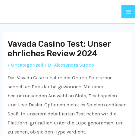
Vai
al
MA
contenuto
M
Vavada Casino Test: Unser
ehrliches Review 2024
/
Uncategorized
/ Di
Alessandra Suppo
Das Vavada Casino hat in der Online-Spielszene
schnell an Popularität gewonnen. Mit einer
beeindruckenden Auswahl an Slots, Tischspielen
und Live-Dealer-Optionen bietet es Spielern endlosen
Spaß. In unserem detaillierten Test haben wir die
Plattform gründlich unter die Lupe genommen, um
zu sehen, ob sie den Hype verdient.